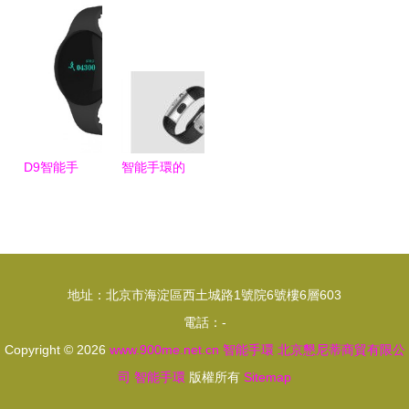
方位健康監
全球智能手
健康的未來
智能手環橫
測的貼身助
環Top10深
生活裝備
空出世，讓
理
度解讀
世界刮目相
看
D9智能手
智能手環的
環 時尚與
先驅 微軟
健康的完美
Band 2產
融合——
品圖賞與技
WiFi共享、
術回顧
地址：北京市海淀區西土城路1號院6號樓6層603
防水設計與
電話：-
久坐提醒一
Copyright © 2026
www.900me.net.cn
智能手環
北京懇尼蒂商貿有限公
應俱全
司
智能手環
版權所有
Sitemap