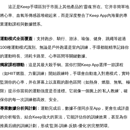
這正是Keep手環區別于市面上其他產品的‘靈魂’所在。它并非簡單地
將心率、血氧等傳感器堆砌起來，而是深度整合了Keep App內海量的專
業運動課程與數據體系。
運動模式全面覆蓋
：支持跑步、騎行、游泳、瑜伽、健身、跳繩等超過
100種運動模式識別。無論是戶外跑還是室內訓練，手環都能精準記錄你
的運動時長、消耗卡路里、心率區間等關鍵數據。
獨家課程聯動
：這是其最大殺手锏。當你打開Keep App選擇一節課程
（如HIIT燃脂、力量訓練）開始跟練時，手環會自動進入對應模式，實時
監測你的心率，并在屏幕上以直觀的顏色區間（如熱身、燃脂、無氧、極
限）提示你當前的運動強度是否達標。它就像一個腕上的‘私人教練’，確
保你的每一次訓練都高效、安全。
專業數據分析與計劃
：運動完成后，數據不僅同步至App，更會生成詳盡
的分析報告。結合Keep強大的算法，它能評估你的訓練效果，甚至為你
推薦后續的訓練計劃，形成‘監測-訓練-反饋-優化’的完整閉環。