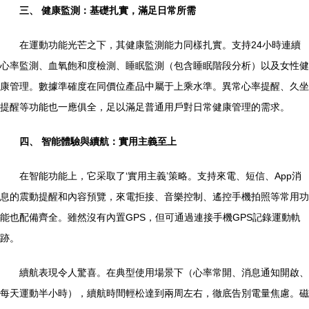
三、 健康監測：基礎扎實，滿足日常所需
在運動功能光芒之下，其健康監測能力同樣扎實。支持24小時連續
心率監測、血氧飽和度檢測、睡眠監測（包含睡眠階段分析）以及女性健
康管理。數據準確度在同價位產品中屬于上乘水準。異常心率提醒、久坐
提醒等功能也一應俱全，足以滿足普通用戶對日常健康管理的需求。
四、 智能體驗與續航：實用主義至上
在智能功能上，它采取了‘實用主義’策略。支持來電、短信、App消
息的震動提醒和內容預覽，來電拒接、音樂控制、遙控手機拍照等常用功
能也配備齊全。雖然沒有內置GPS，但可通過連接手機GPS記錄運動軌
跡。
續航表現令人驚喜。在典型使用場景下（心率常開、消息通知開啟、
每天運動半小時），續航時間輕松達到兩周左右，徹底告別電量焦慮。磁