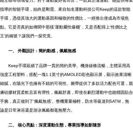
能互聯等領域發力。對于運動愛好者而言，一款真正懂運動、能提供專業
指導的智能手環，始終是剛需。來自知名運動科技公司Keep的這款智能
手環，憑借其強大的運動基因和極致的性價比，一經推出便成為市場焦
點。它是否真的如傳聞中那樣‘運動屬性爆棚’，又是否配得上‘性價比之
王’的稱號？讓我們一探究竟。
一、 外觀設計：簡約動感，佩戴無感
Keep手環延續了品牌一貫的簡約美學。機身線條流暢，主體采用高
強度工程塑料，搭配一塊1.1英寸的AMOLED彩色顯示屏，顯示效果清晰
細膩，在陽光下也擁有不錯的可視性。腕帶提供了多款活力配色可選，親
膚硅膠材質柔軟且富有彈性，佩戴舒適，即使在劇烈運動中也能穩固貼合
手腕，真正做到了‘佩戴無感’。整機重量極輕，防水等級達到5ATM，無
論是日常淋浴還是游泳佩戴都毫無壓力。
二、 核心亮點：深度運動生態，專業指導如影隨形