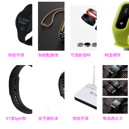
智能手環
智能配飾便
守護銀發時
輕盈櫻草
兼具顏值與
宜甄選:24
光 醫療級
綠，智享健
生活的實用
款便宜智能
老人健康監
康生活——
精致之選
配飾
測手表設計
ibody追客
解析
智能手環體
驗
37度light智
從手腕到未
智能手環
華為再出大
能手環 全
來 2024年
融合科技與
狠招 精品