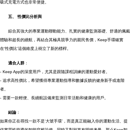
吸式充電方式也非常便捷。
五、 性價比分析與
綜合其強大的專業運動聯動能力、扎實的健康監測基礎、舒適的佩戴
體驗和超長的續航，再結合其極具競爭力的親民售價，Keep手環確實
在‘性價比’這個維度上樹立了新的標桿。
適合人群
：
- Keep App的深度用戶，尤其是跟隨課程訓練的運動愛好者。
- 追求高性價比，希望獲得專業運動指導和數據反饋的健身新手或進階
者。
- 需要一款輕便、長續航設備來監測日常活動和健康的用戶。
結論
：
如果你正在尋找一款不是‘大號手環’，而是真正能融入你的運動生活、提
供實質性指導的智能穿戴設備，同時又對預算有明確考量，那么Keep智